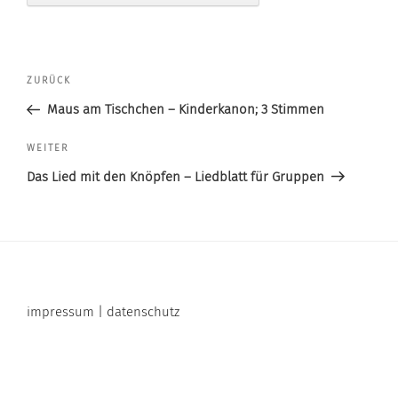
Beitragsnavigation
Vorheriger
ZURÜCK
Beitrag
Maus am Tischchen – Kinderkanon; 3 Stimmen
Nächster
WEITER
Beitrag
Das Lied mit den Knöpfen – Liedblatt für Gruppen
impressum | datenschutz