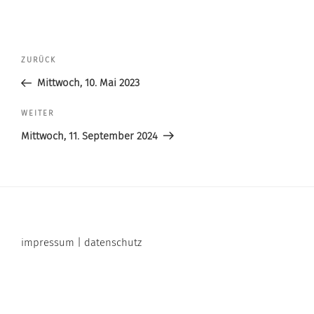
Beitragsnavigation
Vorheriger
ZURÜCK
Beitrag
Mittwoch, 10. Mai 2023
Nächster
WEITER
Beitrag
Mittwoch, 11. September 2024
impressum | datenschutz