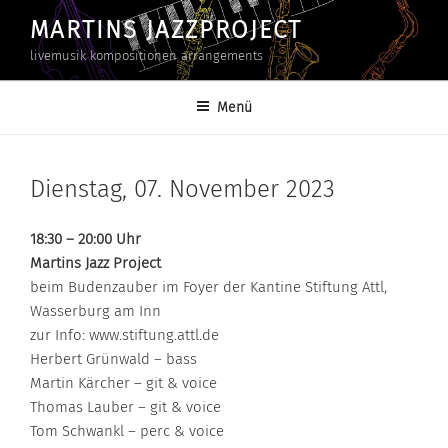
Zum
MARTINS JAZZPROJECT
Inhalt
livemusik kompositionen arrangements
springen
Menü
Dienstag, 07. November 2023
18:30 – 20:00 Uhr
Martins Jazz Project
beim Budenzauber im Foyer der Kantine Stiftung Attl,
Wasserburg am Inn
zur Info: www.stiftung.attl.de
Herbert Grünwald – bass
Martin Kärcher – git & voice
Thomas Lauber – git & voice
Tom Schwankl – perc & voice