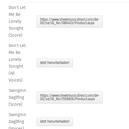
Don’t Let
Me Be
https://www.sheetmusicdirect.com/de-
Lonely
DE/se/ID_No/1861453/Product.aspx
Tonight
(Score)
Don’t Let
Me Be
Lonely
Jetzt herunterladen!
Tonight
(All
Voices)
SwingInn
https://www.sheetmusicdirect.com/de-
Daglfing
DE/se/ID_No/1556926/Product.aspx
(Score)
SwingInn
Daglfing
Jetzt herunterladen!
(Voices)