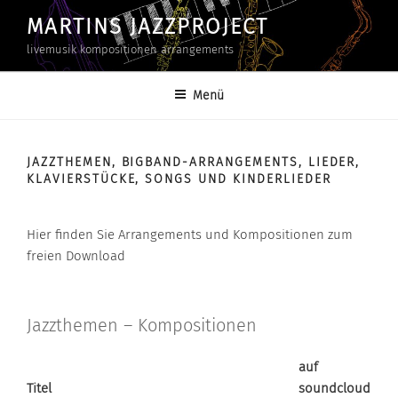
Zum
MARTINS JAZZPROJECT
Inhalt
livemusik kompositionen arrangements
springen
Menü
JAZZTHEMEN, BIGBAND-ARRANGEMENTS, LIEDER,
KLAVIERSTÜCKE, SONGS UND KINDERLIEDER
Hier finden Sie Arrangements und Kompositionen zum
freien Download
Jazzthemen – Kompositionen
auf
Titel
soundcloud