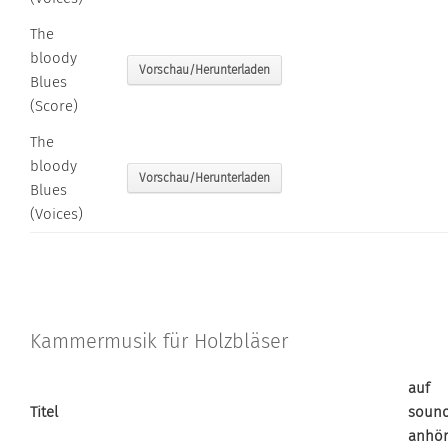
The
bloody
Vorschau/Herunterladen
Blues
(Score)
The
bloody
Vorschau/Herunterladen
Blues
(Voices)
Kammermusik für Holzbläser
auf
Titel
soun
anhö