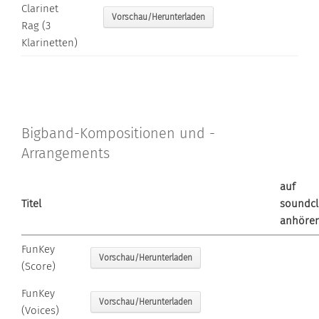
Clarinet
Vorschau/Herunterladen
Rag (3
Klarinetten)
Bigband-Kompositionen und -
Arrangements
auf
Titel
soundc
anhöre
FunKey
Vorschau/Herunterladen
(Score)
FunKey
Vorschau/Herunterladen
(Voices)